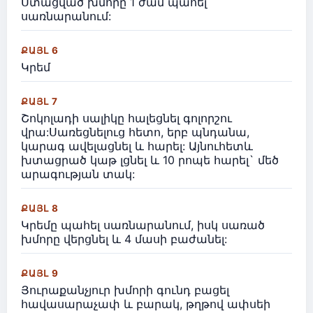
Ստացված խմորը 1 ժամ պահել
սառնարանում:
ՔԱՅԼ 6
Կրեմ
ՔԱՅԼ 7
Շոկոլադի սալիկը հալեցնել գոլորշու
վրա:Սառեցնելուց հետո, երբ պնդանա,
կարագ ավելացնել և հարել: Այնուհետև
խտացրած կաթ լցնել և 10 րոպե հարել` մեծ
արագության տակ:
ՔԱՅԼ 8
Կրեմը պահել սառնարանում, իսկ սառած
խմորը վերցնել և 4 մասի բաժանել:
ՔԱՅԼ 9
Յուրաքանչյուր խմորի գունդ բացել
հավասարաչափ և բարակ, թղթով ափսեի