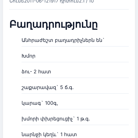
Նունե
2011-06-12
1917 դիտում
2.1 / 10
Բաղադրությունը
Անհրաժեշտ բաղադրիչներն են`
Խմոր
ձու- 2 հատ
շաքարավազ` 5 ճ.գ.
կարագ` 100գ,
խմորի փխրեցուցիչ` 1 թ.գ.
նարնջի կեղև` 1 հատ