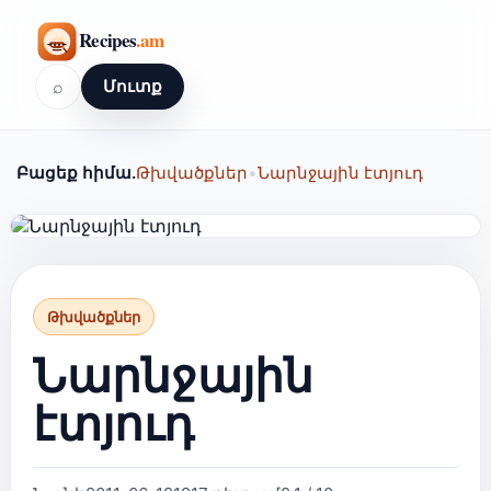
⌕
Մուտք
Բացեք հիմա.
Թխվածքներ
•
Նարնջային էտյուդ
Թխվածքներ
Նարնջային
էտյուդ