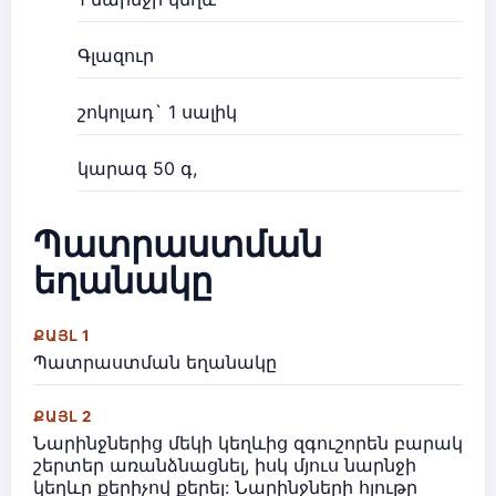
Գլազուր
շոկոլադ` 1 սալիկ
կարագ 50 գ,
Պատրաստման
եղանակը
ՔԱՅԼ 1
Պատրաստման եղանակը
ՔԱՅԼ 2
Նարինջներից մեկի կեղևից զգուշորեն բարակ
շերտեր առանձնացնել, իսկ մյուս նարնջի
կեղևը քերիչով քերել: Նարինջների հյութը