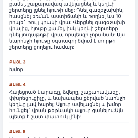
քամել, շաքարավազ ավելացնել և կեղևի
շերտերը լցնել հյութի մեջ: Դնել գազօջախին,
հասցնել եռման աստիճանի և թողնել ևս 10
րոպե` թույլ կրակի վրա: Վերցնել գազօջախի
վրայից, հյութը քամել, իսկ կեղևի շերտերը
դնել յուղաթղթի վրա, որպեսզի չորանան: Այս
նարինջի հյութը օգտագործվում է տորթի
շերտերը ցողելու համար:
ՔԱՅԼ 3
Խմոր
ՔԱՅԼ 4
Հալեցրած կարագը, ձվերը, շաքարավազը,
փխրեցուցիչը, և նախապես քերված նարնջի
կեղևը լավ հարել: Ալյուր ավելացնել և խմոր
հունցել` վրան թեթևակի ալյուր ցանելով:Այն
պետք է շատ փափուկ լինի:
ՔԱՅԼ 5