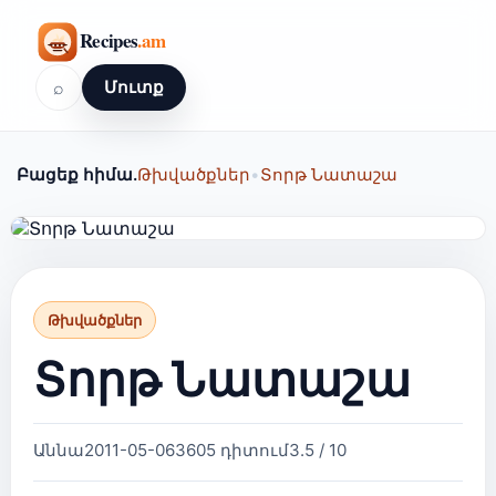
⌕
Մուտք
Բացեք հիմա.
Թխվածքներ
•
Տորթ Նատաշա
Թխվածքներ
Տորթ Նատաշա
Աննա
2011-05-06
3605 դիտում
3.5 / 10