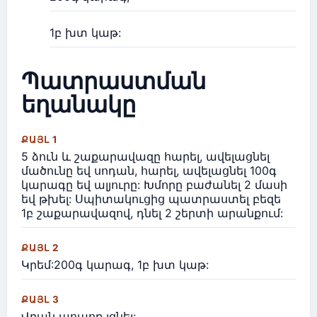
1բ խտ կաթ:
Պատրաստման
եղանակը
ՔԱՅԼ 1
5 ձուն և շաքարավազը հարել, ավելացնել
մածունը եվ սոդան, հարել, ավելացնել 100գ
կարագը եվ ալյուրը: Խմորը բաժանել 2 մասի
եվ թխել: Սպիտակուցից պատրաստել բեզե
1բ շաքարավազով, դնել 2 շերտի արանքում:
ՔԱՅԼ 2
Կրեմ:200գ կարագ, 1բ խտ կաթ:
ՔԱՅԼ 3
Վրան պոպոք լցնել: