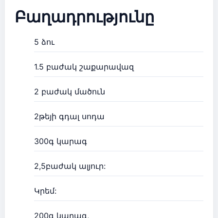
Բաղադրությունը
5 ձու
1.5 բաժակ շաքարավազ
2 բաժակ մածուն
2թեյի գդալ սոդա
300գ կարագ
2,5բաժակ ալյուր:
Կրեմ:
200գ կարագ,