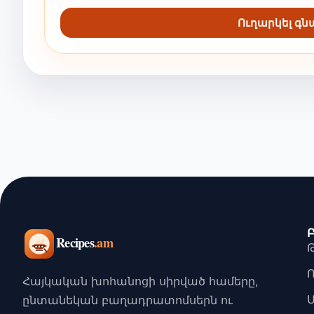
Ուղարկել գ
Հայկական խոհանոցի սիրված համերը,
ընտանեկան բաղադրատոմսերն ու