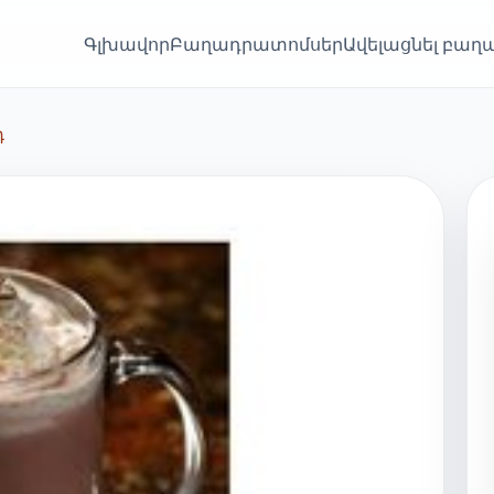
Գլխավոր
Բաղադրատոմսեր
Ավելացնել բա
դ