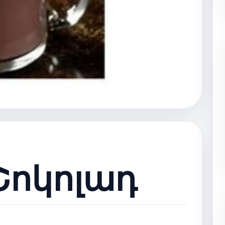
Շոկոլադ