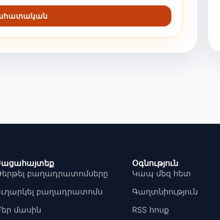
նահատական
Բացահայտեք
Օգնություն
Թերթել բաղադրատոմսերը
Կապ մեզ հետ
Ուղարկել բաղադրատոմս
Գաղտնիություն
Մեր մասին
RSS հոսք