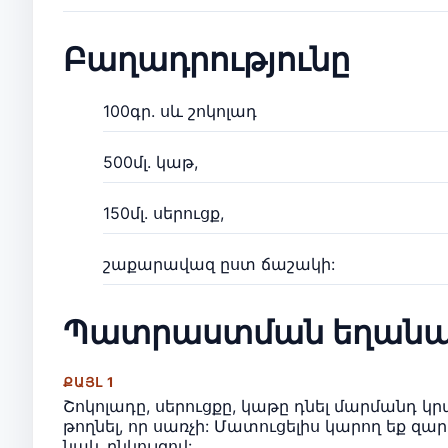
Բաղադրությունը
100գր. սև շոկոլադ
500մլ. կաթ,
150մլ. սերուցք,
շաքարավազ ըստ ճաշակի:
Պատրաստման եղանա
ՔԱՅԼ 1
Շոկոլադը, սերուցքը, կաթը դնել մարմանդ կր
թողնել, որ սառչի: Մատուցելիս կարող եք զա
նաև ընկույզով: