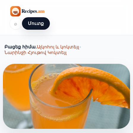
⌕
Մուտք
Բացեք հիմա.
Ալկոհոլ և կոկտեյլ
•
Նարինջի Հյութով Կոկտեյլ