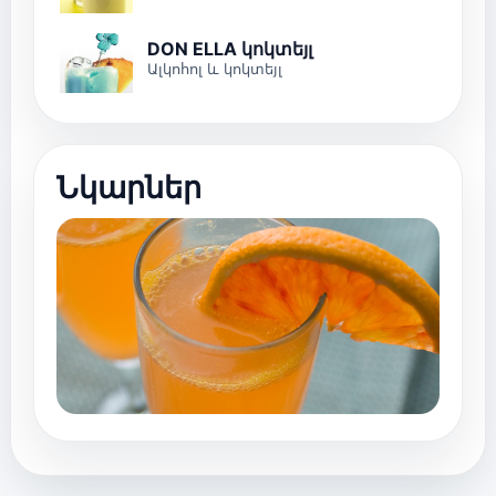
DON ELLA կոկտեյլ
Ալկոհոլ և կոկտեյլ
Նկարներ