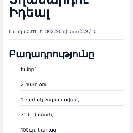
Իդեալ
Լուիզա
2011-01-30
2296 դիտում
3.9 / 10
Բաղադրությունը
Խմոր`
2 հատ ձու,
1 բաժակ շաքարավազ,
70մլ. մածուն,
100գր, կարագ,