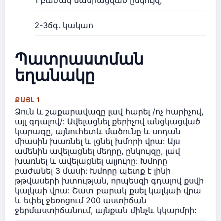
2-3ճգ. կակաո
Պատրաստման
եղանակը
ՔԱՅԼ 1
Ձուն և շաքարավազը լավ հարել /ոչ հարիչով,
այլ գդալով/: Ավելացնել քերիչով անցկացված
կարագը, այնուհետև մածունը և սոդան
միասին խառնել և լցնել խմորի վրա: Այս
ամենին ավելացնել մեղրը, ընկույզը, լավ
խառնել և ավելացնել ալյուրը: Խմորը
բաժանել 3 մասի: Խմորը պետք է լինի
թթվասերի խտության, որպեսզի գդալով քսվի
կալկաի վրա: Շատ բարակ քսել կալկաի վրա
և եփել ջեռոցում 200 աստիճան
ջերմաստիճանում, այնքան մինչև կկարմրի: