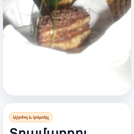
Ալկոհոլ և կոկտեյլ
Տղամարդու