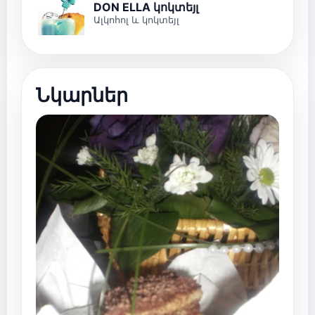
DON ELLA կոկտեյլ
Ալկոհոլ և կոկտեյլ
Նկարներ