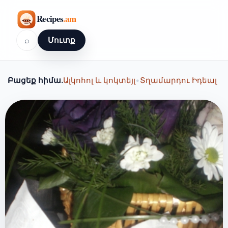
⌕
Մուտք
Բացեք հիմա.
Ալկոհոլ և կոկտեյլ
•
Տղամարդու Իդեալ