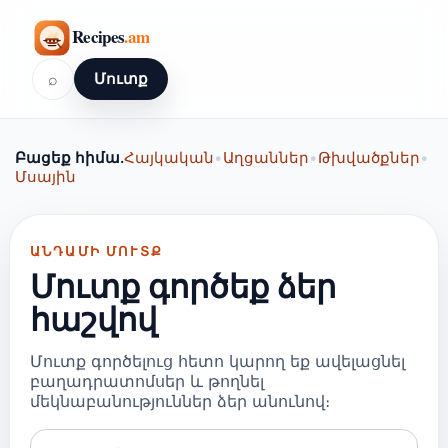
⌕
Մուտք
Բացեք հիմա.
Հայկական
•
Աղցաններ
•
Թխվածքներ
•
Մսային
ԱՆԴԱՄԻ ՄՈՒՏՔ
Մուտք գործեք ձեր
հաշվով
Մուտք գործելուց հետո կարող եք ավելացնել
բաղադրատոմսեր և թողնել
մեկնաբանություններ ձեր անունով։