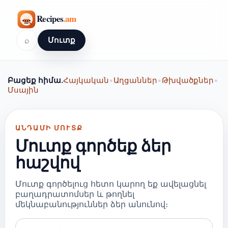
⌕
Մուտք
Բացեք հիմա.
Հայկական
•
Աղցաններ
•
Թխվածքներ
•
Մսային
ԱՆԴԱՄԻ ՄՈՒՏՔ
Մուտք գործեք ձեր
հաշվով
Մուտք գործելուց հետո կարող եք ավելացնել
բաղադրատոմսեր և թողնել
մեկնաբանություններ ձեր անունով։