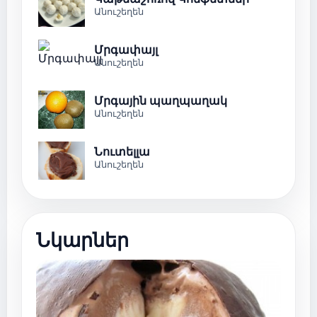
Անուշեղեն
Մրգափայլ
Անուշեղեն
Մրգային պաղպաղակ
Անուշեղեն
Նուտելլա
Անուշեղեն
Նկարներ