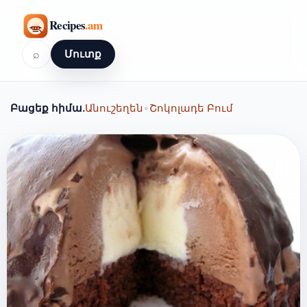
⌕
Մուտք
Բացեք հիմա.
Անուշեղեն
•
Շոկոլադե Բում