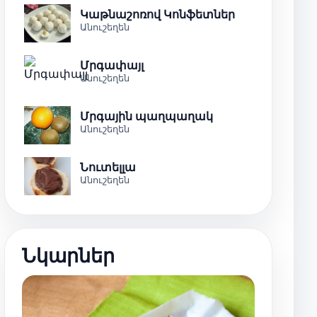
Կաթնաշոռով Կոնֆետներ
Անուշեղեն
Մրգափայլ
Անուշեղեն
Մրգային պաղպաղակ
Անուշեղեն
Նուտելլա
Անուշեղեն
Նկարներ