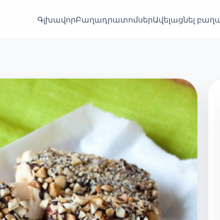
Գլխավոր
Բաղադրատոմսեր
Ավելացնել բա