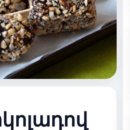
ոկոլադով