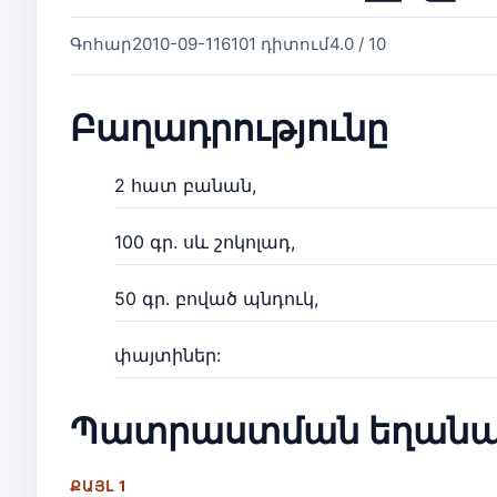
Գոհար
2010-09-11
6101 դիտում
4.0 / 10
Բաղադրությունը
2 հատ բանան,
100 գր. սև շոկոլադ,
50 գր. բոված պնդուկ,
փայտիներ:
Պատրաստման եղանա
ՔԱՅԼ 1