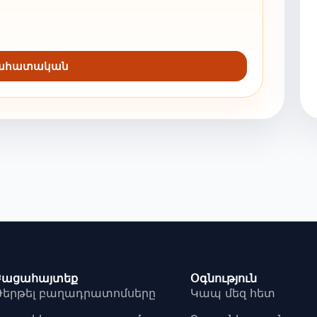
նահատական
Բացահայտեք
Օգնություն
Թերթել բաղադրատոմսերը
Կապ մեզ հետ