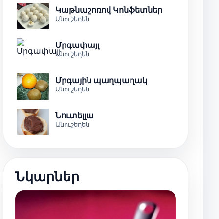
Կաթնաշոռով Կոնֆետներ
Անուշեղեն
Մրգափայլ
Անուշեղեն
Մրգային պաղպաղակ
Անուշեղեն
Նուտելլա
Անուշեղեն
Նկարներ