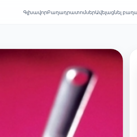
Գլխավոր
Բաղադրատոմսեր
Ավելացնել բա