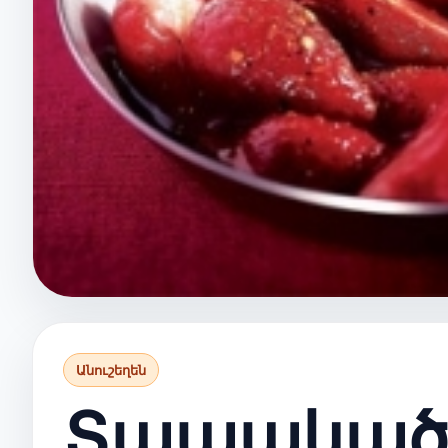
Անուշեղեն
Տապակած 