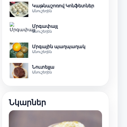
Կաթնաշոռով Կոնֆետներ
Անուշեղեն
Մրգափայլ
Անուշեղեն
Մրգային պաղպաղակ
Անուշեղեն
Նուտելլա
Անուշեղեն
Նկարներ