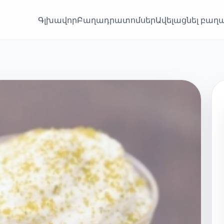
Գլխավոր
Բաղադրատոմսեր
Ավելացնել բա