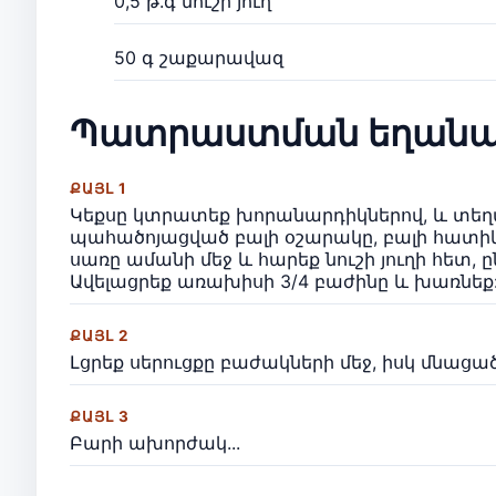
0,5 թ.գ նուշի յուղ
50 գ շաքարավազ
Պատրաստման եղանա
ՔԱՅԼ 1
Կեքսը կտրատեք խորանարդիկներով, և տեղա
պահածոյացված բալի օշարակը, բալի հատիկն
սառը ամանի մեջ և հարեք նուշի յուղի հետ,
Ավելացրեք առախիսի 3/4 բաժինը և խառնեք
ՔԱՅԼ 2
Լցրեք սերուցքը բաժակների մեջ, իսկ մնաց
ՔԱՅԼ 3
Բարի ախորժակ...