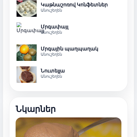
Կաթնաշոռով Կոնֆետներ
Անուշեղեն
Մրգափայլ
Անուշեղեն
Մրգային պաղպաղակ
Անուշեղեն
Նուտելլա
Անուշեղեն
Նկարներ