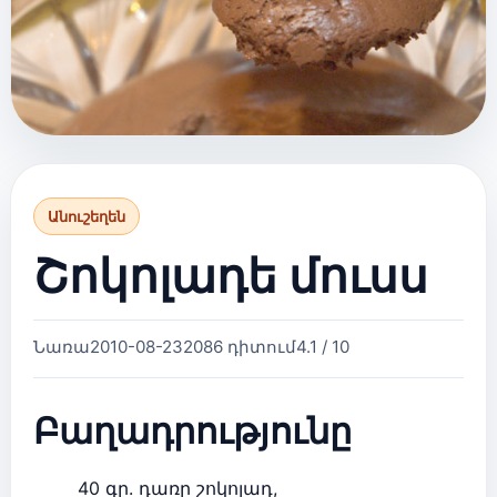
Անուշեղեն
Շոկոլադե մուսս
Նառա
2010-08-23
2086 դիտում
4.1 / 10
Բաղադրությունը
40 գր. դառը շոկոլադ,