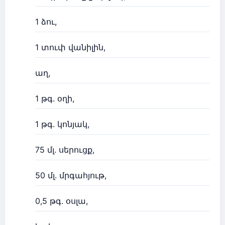
1 ձու,
1 տուփ վանիլին,
աղ,
1 թգ. օղի,
1 թգ. կոնյակ,
75 մլ. սերուցք,
50 մլ. մրգահյութ,
0,5 թգ. օսլա,