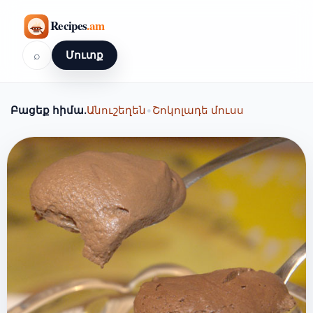
⌕
Մուտք
Բացեք հիմա.
Անուշեղեն
•
Շոկոլադե մուսս