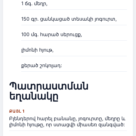
1 ճգ. մեղր,
150 գր. ցանկացած տեսակի յոգուրտ,
100 մգ. հարած սերուցք,
լիմոնի հյութ,
քերած շոկոլադ:
Պատրաստման
եղանակը
ՔԱՅԼ 1
Բլենդերով հարել բանանը, յոգուրտը, մեղրը և
լիմոնի հյութը, որ ստացվի միասեռ զանգված: