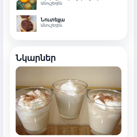
Անուշեղեն
Նուտելլա
Անուշեղեն
Նկարներ