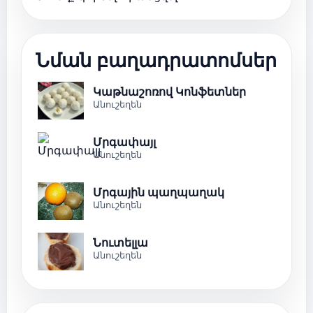
Նման բաղադրատոմսեր
Կաթնաշոռով Կոնֆետներ
Անուշեղեն
Մրգափայլ
Անուշեղեն
Մրգային պաղպաղակ
Անուշեղեն
Նուտելլա
Անուշեղեն