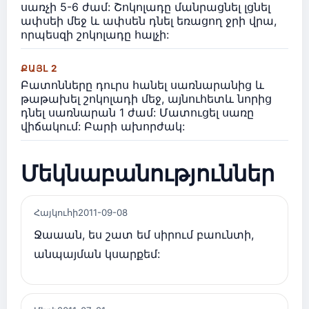
սառչի 5-6 ժամ: Շոկոլադը մանրացնել լցնել
ափսեի մեջ և ափսեն դնել եռացող ջրի վրա,
որպեսզի շոկոլադը հալչի:
ՔԱՅԼ 2
Բատոնները դուրս հանել սառնարանից և
թաթախել շոկոլադի մեջ, այնուհետև նորից
դնել սառնարան 1 ժամ: Մատուցել սառը
վիճակում: Բարի ախորժակ:
Մեկնաբանություններ
Հայկուհի
2011-09-08
Ջաաան, ես շատ եմ սիրում բաունտի,
անպայման կսարքեմ: