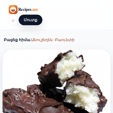
⌕
Մուտք
Բացեք հիմա.
Անուշեղեն
•
Բաունտի