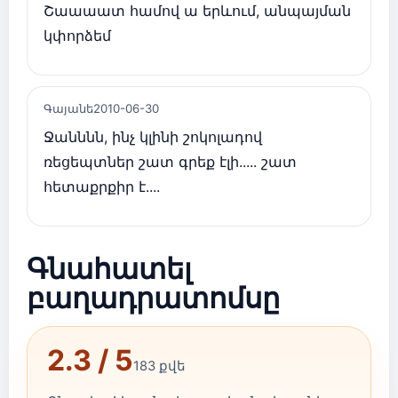
Շաաաատ համով ա երևում, անպայման
կփորձեմ
Գայանե
2010-06-30
Ջանննն, ինչ կլինի շոկոլադով
ռեցեպտներ շատ գրեք էլի..... շատ
հետաքրքիր է....
Գնահատել
բաղադրատոմսը
2.3 / 5
183 քվե