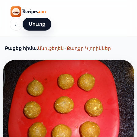
⌕
Մուտք
Բացեք հիմա.
Անուշեղեն
•
Քաղցր Կլորիկներ