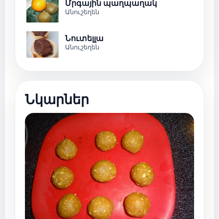
Մրգային պաղպաղակ
Անուշեղեն
Նուտելլա
Անուշեղեն
Նկարներ