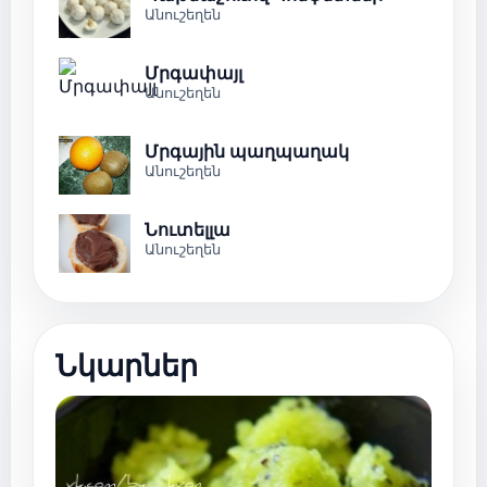
Անուշեղեն
Մրգափայլ
Անուշեղեն
Մրգային պաղպաղակ
Անուշեղեն
Նուտելլա
Անուշեղեն
Նկարներ