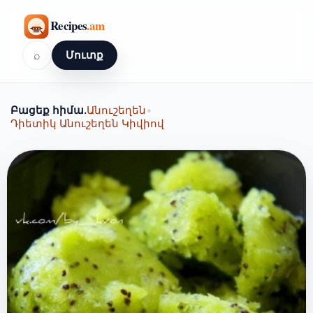
⌕
Մուտք
Բացեք հիմա.
Անուշեղեն
•
Դիետիկ Անուշեղեն Կիվիով