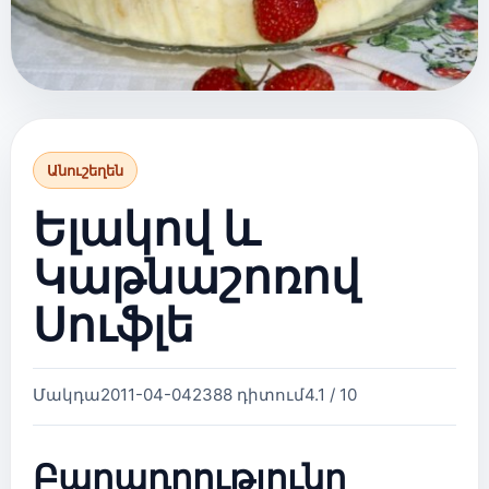
Անուշեղեն
Ելակով և
Կաթնաշոռով
Սուֆլե
Մակդա
2011-04-04
2388 դիտում
4.1 / 10
Բաղադրությունը