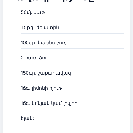
50մլ. կաթ
1.5թգ. ժելատին
100գր. կաթնաշոռ,
2 հատ ձու
150գր. շաքարավազ
1ճգ. լիմոնի հյութ
1ճգ. կոնյակ կամ լիկյոր
ելակ: