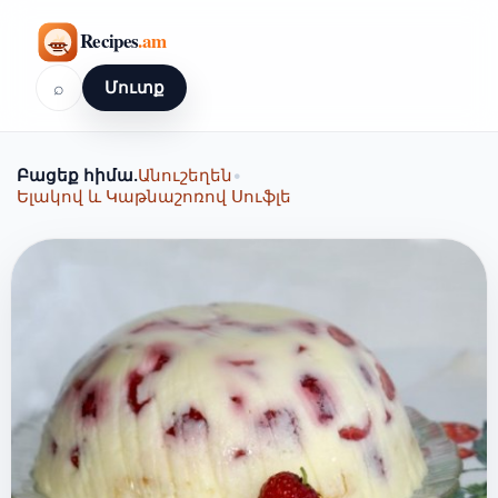
⌕
Մուտք
Բացեք հիմա.
Անուշեղեն
•
Ելակով և Կաթնաշոռով Սուֆլե