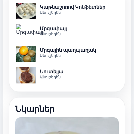
Կաթնաշոռով Կոնֆետներ
Անուշեղեն
Մրգափայլ
Անուշեղեն
Մրգային պաղպաղակ
Անուշեղեն
Նուտելլա
Անուշեղեն
Նկարներ