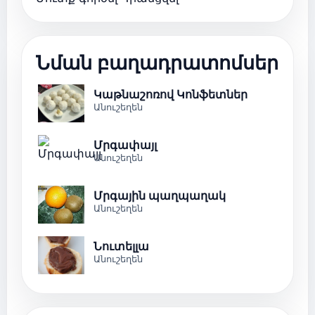
Նման բաղադրատոմսեր
Կաթնաշոռով Կոնֆետներ
Անուշեղեն
Մրգափայլ
Անուշեղեն
Մրգային պաղպաղակ
Անուշեղեն
Նուտելլա
Անուշեղեն