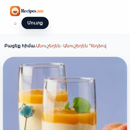
⌕
Մուտք
Բացեք հիմա.
Անուշեղեն
•
Անուշեղեն Դեղձով