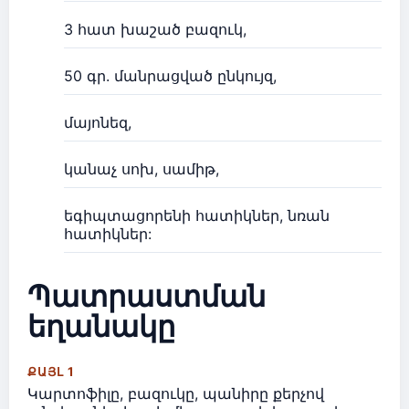
3 հատ խաշած բազուկ,
50 գր. մանրացված ընկույզ,
մայոնեզ,
կանաչ սոխ, սամիթ,
եգիպտացորենի հատիկներ, նռան
հատիկներ:
Պատրաստման
եղանակը
ՔԱՅԼ 1
Կարտոֆիլը, բազուկը, պանիրը քերչով