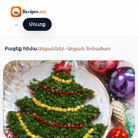
⌕
Մուտք
Բացեք հիմա.
Աղցաններ
•
Աղցան Տոնածառ