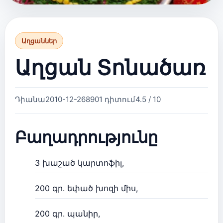
Աղցաններ
Աղցան Տոնածառ
Դիանա
2010-12-26
8901 դիտում
4.5 / 10
Բաղադրությունը
3 խաշած կարտոֆիլ,
200 գր. եփած խոզի միս,
200 գր. պանիր,