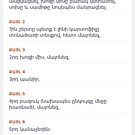
անցկացնել, խոզի միսը բարակ կտրատել,
սոխը և սամիթը նույնպես մանրացնել:
ՔԱՅԼ 2
1ին շերտը պետք է լինի կարտոֆիլը
տոնածառի տեսքով, հետո մայոնեզ,
ՔԱՅԼ 3
2րդ խոզի միս, մայոնեզ,
ՔԱՅԼ 4
3րդ պանիր,
ՔԱՅԼ 5
4րդ բազուկ (նախապես ընկույզը մեջը
խառնած), մայոնեզ,
ՔԱՅԼ 6
5րդ կանաչեղեն: