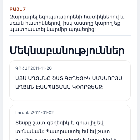
ՔԱՅԼ 7
Զարդարել եգիպտացորենի հատիկներով և
նռան հատիկներով, իսկ աստղը կարող եք
պատրաստել կարմիր պղպեղից:
Մեկնաբանություններ
ԳՈՀԱՐ
2011-11-20
ԱՅՍ ԱՂՑԱՆԸ ՇԱՏ ԳԵՂԵՑԻԿ ԱՄԱՆՈՐՅԱ
ԱՂՑԱՆ Է:ԱՆՊԱՅՄԱՆ ԿՓՈՐՁԵՆՔ:
Լուսինե
2011-01-02
Տեսքը շատ գեղեցիկ է, գրավիչ եվ
տոնական: Պատրաստել եմ եվ շատ