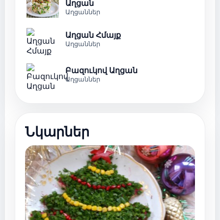
Աղցան
Աղցաններ
Աղցան Հմայք
Աղցաններ
Բազուկով Աղցան
Աղցաններ
Նկարներ