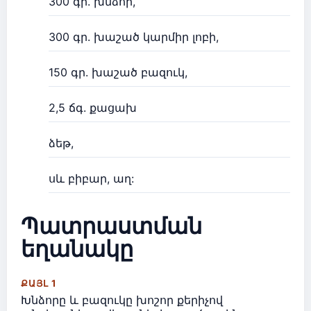
300 գր. խնձոր,
300 գր. խաշած կարմիր լոբի,
150 գր. խաշած բազուկ,
2,5 ճգ. քացախ
ձեթ,
սև բիբար, աղ:
Պատրաստման
եղանակը
ՔԱՅԼ 1
Խնձորը և բազուկը խոշոր քերիչով