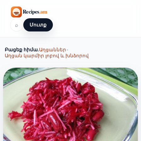
⌕
Մուտք
Բացեք հիմա.
Աղցաններ
•
Աղցան կարմիր լոբով և խնձորով