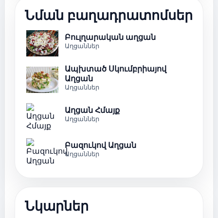
Նման բաղադրատոմսեր
Բուլղարական աղցան
Աղցաններ
Ապխտած Սկումբրիայով
Աղցան
Աղցաններ
Աղցան Հմայք
Աղցաններ
Բազուկով Աղցան
Աղցաններ
Նկարներ