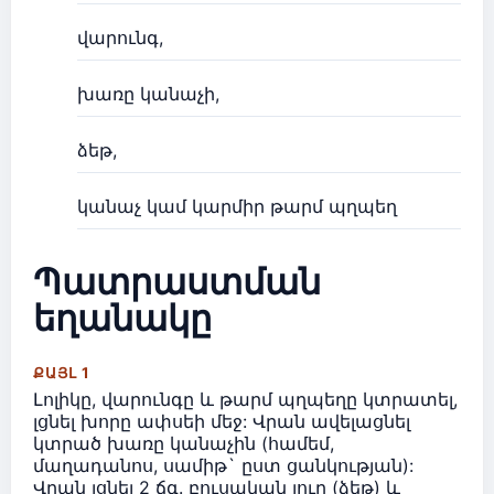
վարունգ,
խառը կանաչի,
ձեթ,
կանաչ կամ կարմիր թարմ պղպեղ
Պատրաստման
եղանակը
ՔԱՅԼ 1
Լոլիկը, վարունգը և թարմ պղպեղը կտրատել,
լցնել խորը ափսեի մեջ: Վրան ավելացնել
կտրած խառը կանաչին (համեմ,
մաղադանոս, սամիթ` ըստ ցանկության):
Վրան լցնել 2 ճգ. բուսական յուղ (ձեթ) և