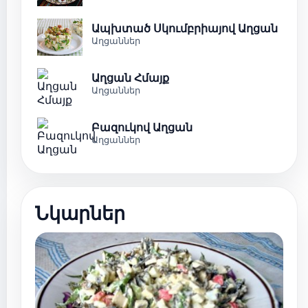
Ապխտած Սկումբրիայով Աղցան
Աղցաններ
Աղցան Հմայք
Աղցաններ
Բազուկով Աղցան
Աղցաններ
Նկարներ