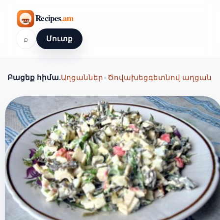
⌕
Մուտք
Բացեք հիմա.
Աղցաններ
•
Ծովախեցգետնով աղցան