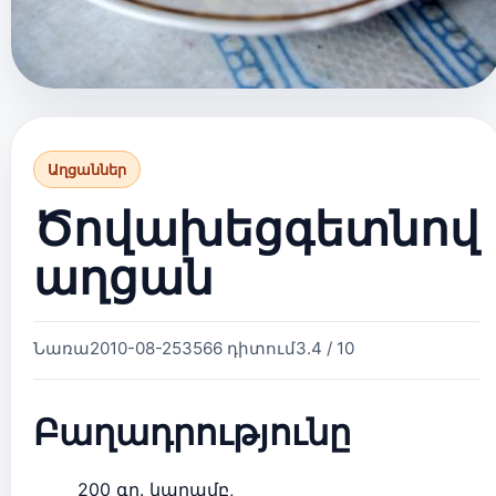
Աղցաններ
Ծովախեցգետնով
աղցան
Նառա
2010-08-25
3566 դիտում
3.4 / 10
Բաղադրությունը
200 գր. կաղամբ,