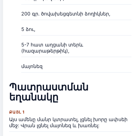
200 գր. ծովախեցգետնի ձողիկներ,
5 ձու,
5-7 հատ աղցանի տերև
(հազարաթերթիկ),
մայոնեզ
Պատրաստման
եղանակը
ՔԱՅԼ 1
Այս ամենը մանր կտրատել, լցնել խորը ափսեի
մեջ: Վրան լցնել մայոնեզ և խառնել: