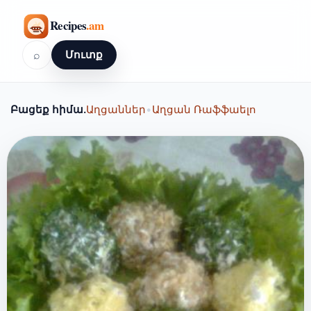
⌕
Մուտք
Բացեք հիմա.
Աղցաններ
•
Աղցան Ռաֆֆաելո