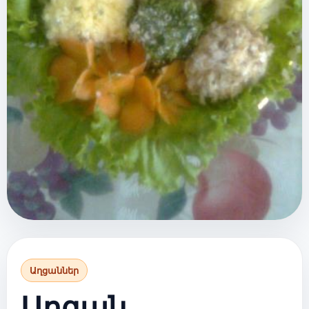
Աղցաններ
Աղցան