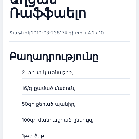
Ռաֆֆաելո
Տաթևիկ
2010-08-23
8174 դիտում
4.2 / 10
Բաղադրությունը
2 տուփ կաթնաշոռ,
1ճ/գ քամած մածուն,
50գր քերած պանիր,
100գր մանրացրած ընկույզ,
1թ/գ ձեթ: