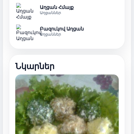
Աղցան Հմայք
Աղցաններ
Բազուկով Աղցան
Աղցաններ
Նկարներ