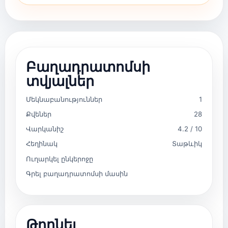
Բաղադրատոմսի
տվյալներ
Մեկնաբանություններ
1
Քվեներ
28
Վարկանիշ
4.2 / 10
Հեղինակ
Տաթևիկ
Ուղարկել ընկերոջը
Գրել բաղադրատոմսի մասին
Թողնել