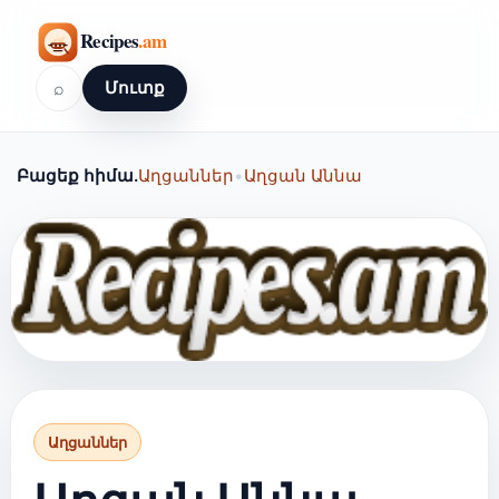
⌕
Մուտք
Բացեք հիմա.
Աղցաններ
•
Աղցան Աննա
Աղցաններ