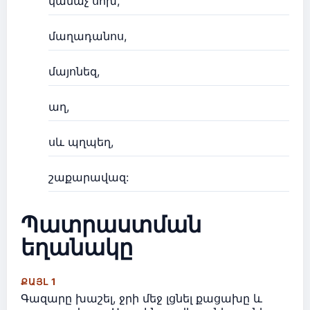
կանաչ սոխ,
մաղադանոս,
մայոնեզ,
աղ,
սև պղպեղ,
շաքարավազ:
Պատրաստման
եղանակը
ՔԱՅԼ 1
Գազարը խաշել, ջրի մեջ լցնել քացախը և