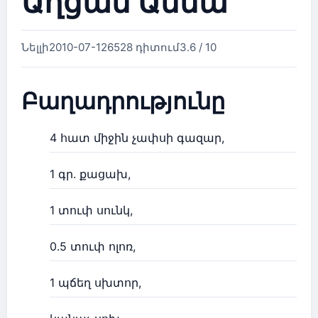
Աղցան Աննա
Նելլի
2010-07-12
6528 դիտում
3.6 / 10
Բաղադրությունը
4 հատ միջին չափսի գազար,
1 գր. քացախ,
1 տուփ սունկ,
0.5 տուփ ոլոռ,
1 պճեղ սխտոր,