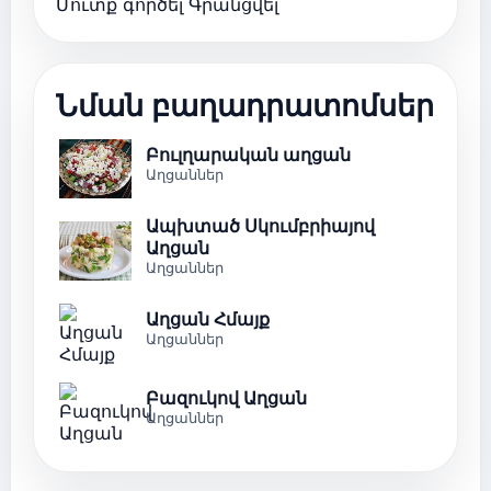
Մուտք գործել
Գրանցվել
Նման բաղադրատոմսեր
Բուլղարական աղցան
Աղցաններ
Ապխտած Սկումբրիայով
Աղցան
Աղցաններ
Աղցան Հմայք
Աղցաններ
Բազուկով Աղցան
Աղցաններ