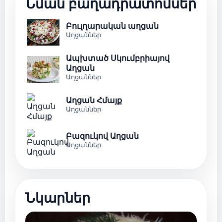
Նման բաղադրատոմսեր
Բուլղարական աղցան
Աղցաններ
Ապխտած Սկումբրիայով
Աղցան
Աղցաններ
Աղցան Հմայք
Աղցաններ
Բազուկով Աղցան
Աղցաններ
Նկարներ