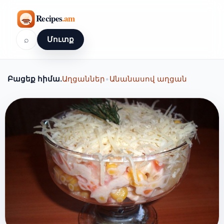
⌕
Մուտք
Բացեք հիմա.
Աղցաններ
•
Անանասով աղցան