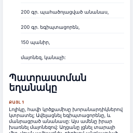
200 գր. պահածոյացված անանաս,
200 գր. եգիպտացորեն,
150 պանիր,
մայոնեզ, կանաչի:
Պատրաստման
եղանակը
ՔԱՅԼ 1
Լոլիկը, հավի կրծքամիսը խորանարդիկներով
կտրատել; Ավելացնել եգիպտացորենը, և
մանրացրած անանասը: Այս ամենը իրար
խառնել մայոնեզով: Աղցանը լցնել տարայի
մեջ, վրան ավելացնել, քերիչով անցկացված