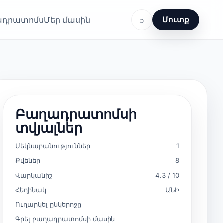
ղադրատոմս
Մեր մասին
⌕
Մուտք
Բաղադրատոմսի
տվյալներ
Մեկնաբանություններ
1
Քվեներ
8
Վարկանիշ
4.3 / 10
Հեղինակ
ԱՆԻ
Ուղարկել ընկերոջը
Գրել բաղադրատոմսի մասին