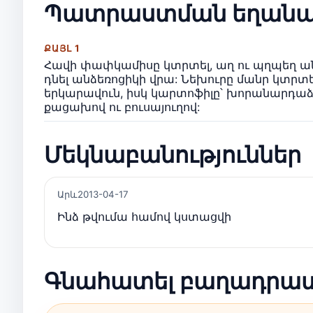
Պատրաստման եղանա
ՔԱՅԼ 1
Հավի փափկամիսը կտրտել, աղ ու պղպեղ անել
դնել անձեռոցիկի վրա: Նեխուրը մանր կտրտե
երկարավուն, իսկ կարտոֆիլը՝ խորանարդաձև:
քացախով ու բուսայուղով:
Մեկնաբանություններ
Արև
2013-04-17
Ինձ թվումա համով կստացվի
Գնահատել բաղադրա