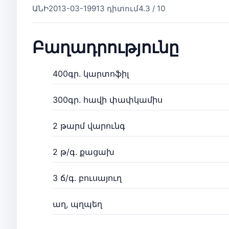
ԱՆԻ
2013-03-19
913 դիտում
4.3 / 10
Բաղադրությունը
400գր. կարտոֆիլ
300գր. հավի փափկամիս
2 թարմ վարունգ
2 թ/գ. քացախ
3 ճ/գ. բուսայուղ
աղ, պղպեղ