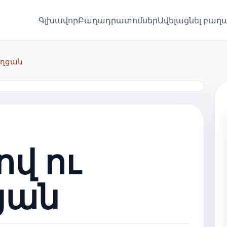
Գլխավոր
Բաղադրատոմսեր
Ավելացնել բա
աղցան
վ ու
ցան