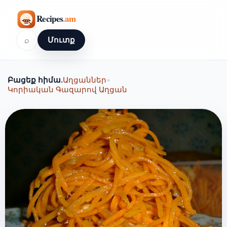
⌕
Մուտք
Բացեք հիմա.
Աղցաններ
•
Կորիական Գազարով Աղցան