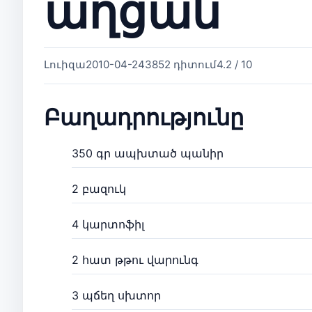
աղցան
Լուիզա
2010-04-24
3852 դիտում
4.2 / 10
Բաղադրությունը
350 գր ապխտած պանիր
2 բազուկ
4 կարտոֆիլ
2 հատ թթու վարունգ
3 պճեղ սխտոր