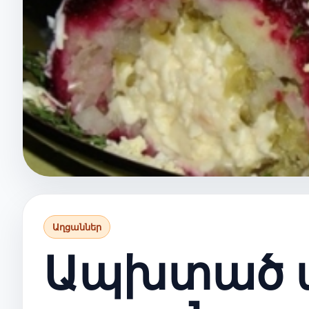
Աղցաններ
Ապխտած 