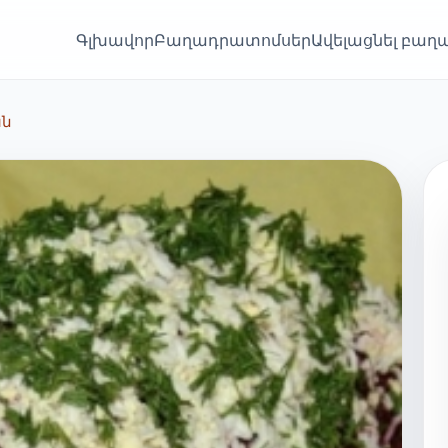
Գլխավոր
Բաղադրատոմսեր
Ավելացնել բա
ան