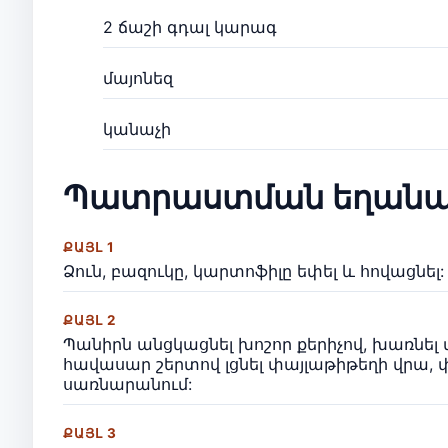
2 ճաշի գդալ կարագ
մայոնեզ
կանաչի
Պատրաստման եղանա
ՔԱՅԼ 1
Ձուն, բազուկը, կարտոֆիլը եփել և հովացնել:
ՔԱՅԼ 2
Պանիրն անցկացնել խոշոր քերիչով, խառնել 
հավասար շերտով լցնել փայլաթիթեղի վրա, 
սառնարանում:
ՔԱՅԼ 3