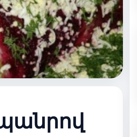
պանրով