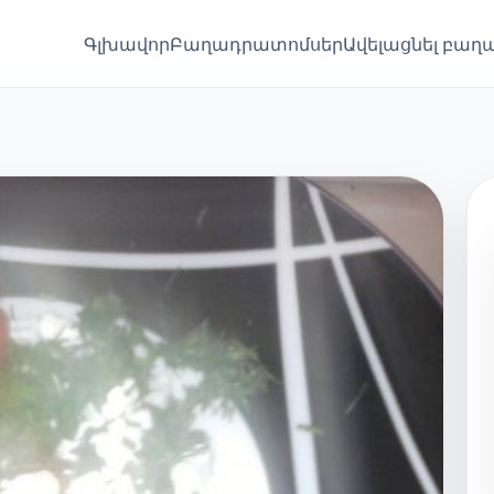
Գլխավոր
Բաղադրատոմսեր
Ավելացնել բա