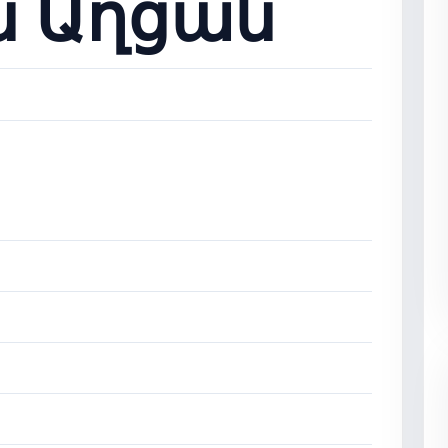
 Աղցան