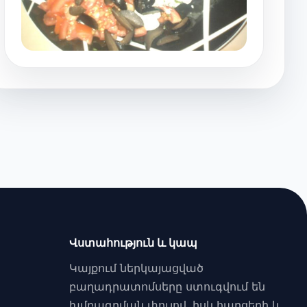
Վստահություն և կապ
Կայքում ներկայացված
բաղադրատոմսերը ստուգվում են
խմբագրման փուլով, իսկ հարցերի և