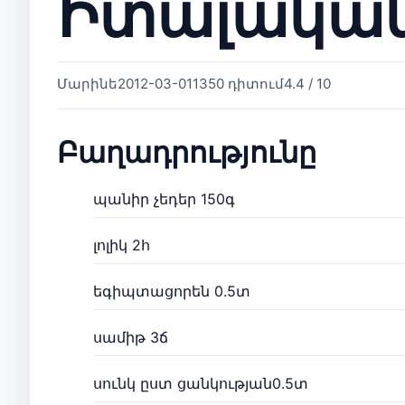
Իտալական
Մարինե
2012-03-01
1350 դիտում
4.4 / 10
Բաղադրությունը
պանիր չեդեր 150գ
լոլիկ 2հ
եգիպտացորեն 0.5տ
սամիթ 3ճ
սունկ ըստ ցանկության0.5տ