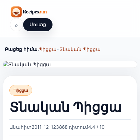
⌕
Մուտք
Բացեք հիմա.
Պիցցա
•
Տնական Պիցցա
Պիցցա
Տնական Պիցցա
Անահիտ
2011-12-12
3868 դիտում
4.4 / 10