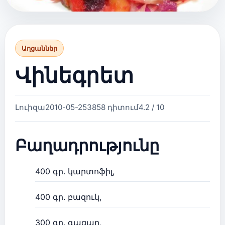
Աղցաններ
Վինեգրետ
Լուիզա
2010-05-25
3858 դիտում
4.2 / 10
Բաղադրությունը
400 գր. կարտոֆիլ,
400 գր. բազուկ,
300 գր. գազար,