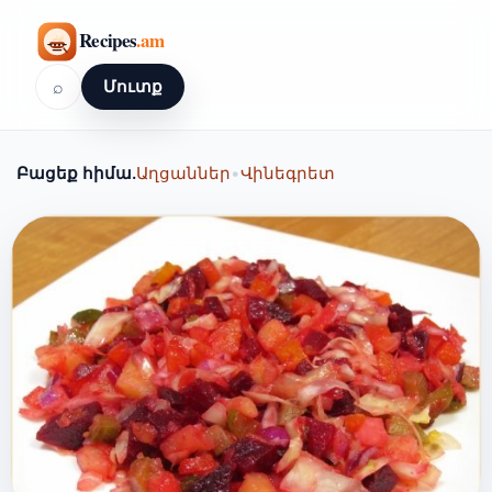
⌕
Մուտք
Բացեք հիմա.
Աղցաններ
•
Վինեգրետ